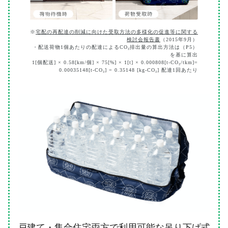
※
宅配の再配達の削減に向けた受取方法の多様化の促進等に関する
検討会報告書
（2015年9月）
・配送荷物1個あたりの配達によるCO₂排出量の算出方法は（P5）
を基に算出
1[個配送] × 0.58[km/個] × 75[%] × 1[t] × 0.000808[t-CO₂/tkm]=
0.00035148[t-CO₂] = 0.35148 [kg-CO₂] 配達1回あたり
戸建て・集合住宅両方で利用可能な吊り下げ式