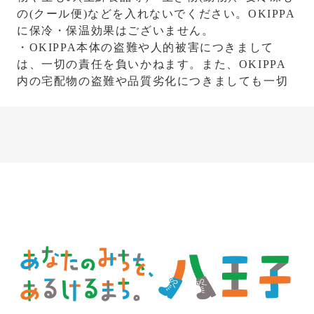
の(クール便)などを入れないでください。OKIPPA
に保冷・保温効果はございません。
・OKIPPA本体の盗難や人的被害につきまして
は、一切の責任を負いかねます。また、OKIPPA
内の宅配物の盗難や品質劣化につきましても一切
の責任を負いかねますのでご了承ください。
・発送した商品が住所不明等の理由により戻って
きた場合には再発送は致しかねます。
本製品は撥水加工で、防水仕様ではありません。
荷物の受け取りに関して、天候や購入された製品
によっては、配送員の判断によりOKIPPAに荷物
が入らず、再配達になる場合がございます。
配送員判断で、OKIPPAに宅配物が入らず、置き
配（単純に宅配物が地面に置かれた状態）にされ
た場合の宅配物の盗難、破損、商品劣化に関して
は、一切の責任を負いかねますのでご了承くださ
い。なお、OKIPPAご利用開始にあたっては、配
送会社様へOKIPPA使用のご指示をいただくこと