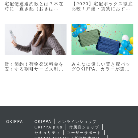
宅配便運送約款とは？不在
【2020】宅配ボックス徹底
時に「置き配（おきは
比較！戸建・賃貸におすす
い）」は可能！？
めの商品 10選
賢く節約！荷物発送料金を
みんなに優しい置き配バッ
安くする割引サービス利用
グOKIPPA、カラーが選べ
方法
ます！【日本郵便の置き配
に関するTIPSも】
OKIPPA
OKIPPA
オンラインショップ
OKIPPA plus
付属品ショップ
セキュリティ
ユーザーサポート
OKIPPA CONDO（新築物件向け）