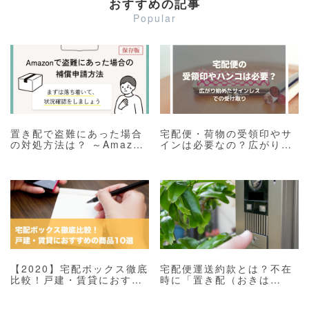
おすすめの記事
Popular
置き配で盗難にあった場合
宅配便・荷物の受領印やサ
の対処方法は？ ～Amazon
インは必要なの？広がり始
の補償申請や盗難保険をご
めたサインレスでの受け取
紹介～
り
【2020】宅配ボックス徹底
宅配便運送約款とは？不在
比較！戸建・賃貸におすす
時に「置き配（おきは
めの商品 10選
い）」は可能！？