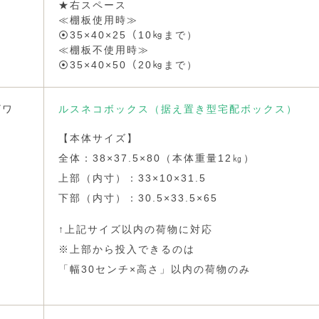
★右スペース
≪棚板使用時≫
⦿35×40×25（10㎏まで）
≪棚板不使用時≫
⦿35×40×50（20㎏まで）
ザワ
ルスネコボックス（据え置き型宅配ボックス）
【本体サイズ】
全体：38×37.5×80（本体重量12㎏）
上部（内寸）：33×10×31.5
下部（内寸）：30.5×33.5×65
↑上記サイズ以内の荷物に対応
※上部から投入できるのは
「幅30センチ×高さ」以内の荷物のみ