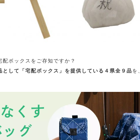
宅配ボックスをご存知ですか？
品として「宅配ボックス」を提供している４県全９品
を