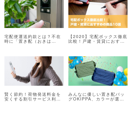
宅配便運送約款とは？不在
【2020】宅配ボックス徹底
時に「置き配（おきは
比較！戸建・賃貸におすす
い）」は可能！？
めの商品 10選
賢く節約！荷物発送料金を
みんなに優しい置き配バッ
安くする割引サービス利用
グOKIPPA、カラーが選べ
方法
ます！【日本郵便の置き配
に関するTIPSも】