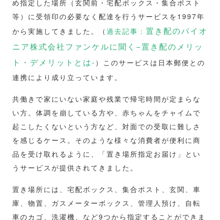
め指定した場所（玄関前・宅配ボックス・集合ポスト
等）に受領印の必要なく配達を行うサービスを1997年
置き配のパイオ
から実施してきました。（
過去記事：
ニア株式会社ファンケルに聞く−置き配のメリッ
ト・デメリットとは-
）このサービスは日本郵便との
連携により成り立っています。
共働きで家にいない家庭や残業で帰宅時間が定まらな
い方。体調を崩している方や、赤ちゃんをチャイムで
起こしたくないという方など、対面での受取に難しさ
を感じるケース。そのような様々な消費者が便利に商
品を受け取れるように、「置き場所指定お届け」とい
うサービスが提供されてきました。
置き場所には、宅配ボックス、集合ポスト、玄関、車
庫、物置、ガスメーターボックス、管理人預け、自転
車のカゴ、洗濯機、など9つから指定することができま