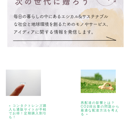
再配達の影響とは？
« コンタクトレンズ購
CO2排出量の問題から
入も通販サイトが手軽
最適な配達方法を考え
でお得！定期購入割引
る »
も！