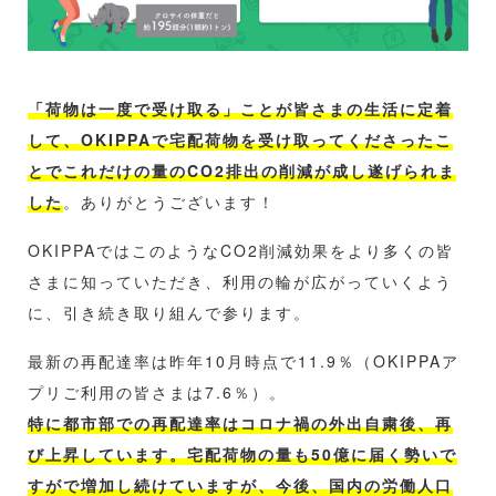
「荷物は一度で受け取る」ことが皆さまの生活に定着
して、OKIPPAで宅配荷物を受け取ってくださったこ
とでこれだけの量のCO2排出の削減が成し遂げられま
した
。ありがとうございます！
OKIPPAではこのようなCO2削減効果をより多くの皆
さまに知っていただき、利用の輪が広がっていくよう
に、引き続き取り組んで参ります。
最新の再配達率は昨年10月時点で11.9％（OKIPPAア
プリご利用の皆さまは7.6％）。
特に都市部での再配達率はコロナ禍の外出自粛後、再
び上昇しています。宅配荷物の量も50億に届く勢いで
すがで増加し続けていますが、今後、国内の労働人口