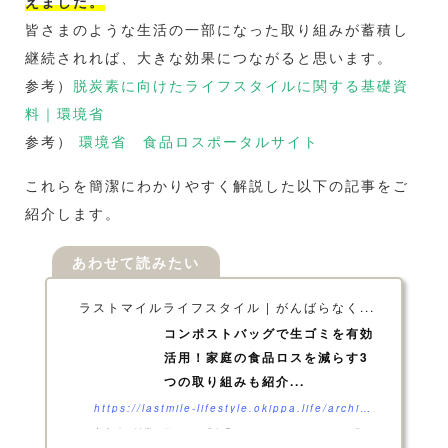
えました。
皆さまのような生活の一部になった取り組みが蓄積し
継続されれば、大きな効果につながると思います。
参考）
脱炭素に向けたライフスタイルに関する基礎資
料｜環境省
参考）
環境省 食品ロスポータルサイト
これらを簡潔にわかりやすく解説した以下の記事をご
紹介します。
ラストマイルライフスタイル | がんばらなく...
コンポストバッグで生ゴミを有効
活用！家庭の食品ロスを減らす3
つの取り組みも紹介...
https://lastmile-lifestyle.okippa.life/archives/1449
家庭科の授業で教わった「食品ロス（フードロス）」は、私た