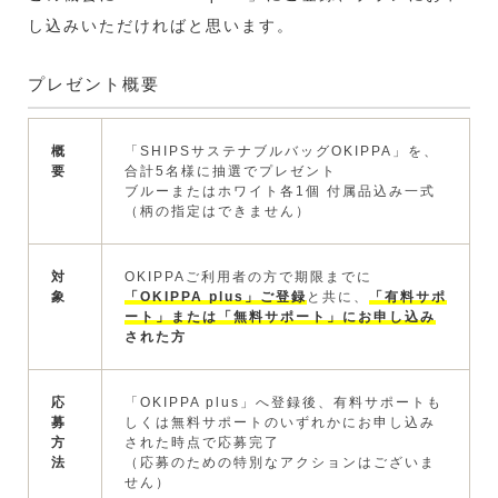
し込みいただければと思います。
プレゼント概要
概
「SHIPSサステナブルバッグOKIPPA」を、
要
合計5名様に抽選でプレゼント
ブルーまたはホワイト各1個 付属品込み一式
（柄の指定はできません）
対
OKIPPAご利用者の方で期限までに
象
「OKIPPA plus」ご登録
と共に、
「有料サポ
ート」または「無料サポート」にお申し込み
された方
応
「OKIPPA plus」へ登録後、有料サポートも
募
しくは無料サポートのいずれかにお申し込み
方
された時点で応募完了
法
（応募のための特別なアクションはございま
せん）