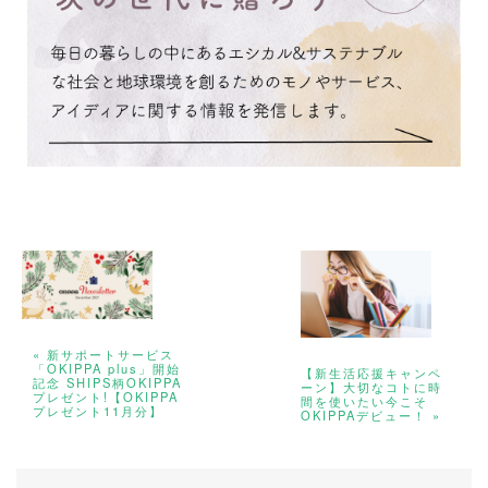
« 新サポートサービス
「OKIPPA plus」開始
【新生活応援キャンペ
記念 SHIPS柄OKIPPA
ーン】大切なコトに時
プレゼント!【OKIPPA
間を使いたい今こそ
プレゼント11月分】
OKIPPAデビュー！ »