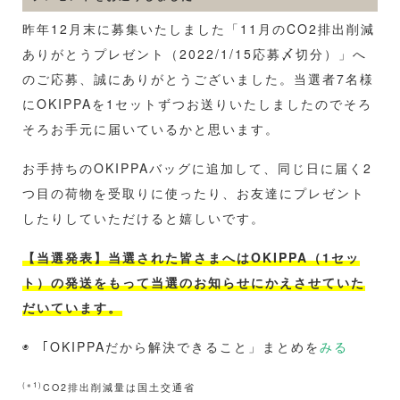
昨年12月末に募集いたしました「11月のCO2排出削減
ありがとうプレゼント（2022/1/15応募〆切分）」へ
のご応募、誠にありがとうございました。当選者7名様
にOKIPPAを1セットずつお送りいたしましたのでそろ
そろお手元に届いているかと思います。
お手持ちのOKIPPAバッグに追加して、同じ日に届く2
つ目の荷物を受取りに使ったり、お友達にプレゼント
したりしていただけると嬉しいです。
【当選発表】当選された皆さまへはOKIPPA（1セッ
ト）の発送をもって当選のお知らせにかえさせていた
だいています。
◉ 「OKIPPAだから解決できること」まとめを
みる
(※1)
CO2排出削減量は国土交通省