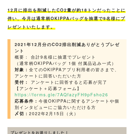
12月に排出を削減したCO2量が約18トンだったことに
伴い、今月は通常柄OKIPPAバッグを抽選で
9名様
にプ
レゼントいたします。
2021年12月分のCO2排出削減ありがとうプレゼ
ント
概要： 合計9名様に抽選でプレゼント
（通常柄OKIPPAバッグ 1個 付属品込み一式）
対象：
全てのOKIPPAアプリ利用者の皆さまで、
アンケートに回答いただいた方
受付：
アンケートに回答すると応募が完了
【アンケート＋応募フォーム】
https://forms.gle/7AQfazyFH9pFsho26
応募条件：
今後OKIPPAに関するアンケートや個
別インタビューにご協力いただける方
〆切：
2022年2月15日（火）
プレゼントをお送りしました！