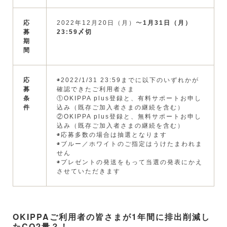
応
2022年12月20日（月）〜
1月31日（月）
募
23:59〆切
期
間
応
◉2022/1/31 23:59までに以下のいずれかが
募
確認できたご利用者さま
条
①OKIPPA plus登録と、有料サポートお申し
件
込み（既存ご加入者さまの継続を含む）
②OKIPPA plus登録と、無料サポートお申し
込み（既存ご加入者さまの継続を含む）
◉応募多数の場合は抽選となります
◉ブルー／ホワイトのご指定はうけたまわれま
せん
◉プレゼントの発送をもって当選の発表にかえ
させていただきます
OKIPPAご利用者の皆さまが1年間に排出削減し
たCO2量？！