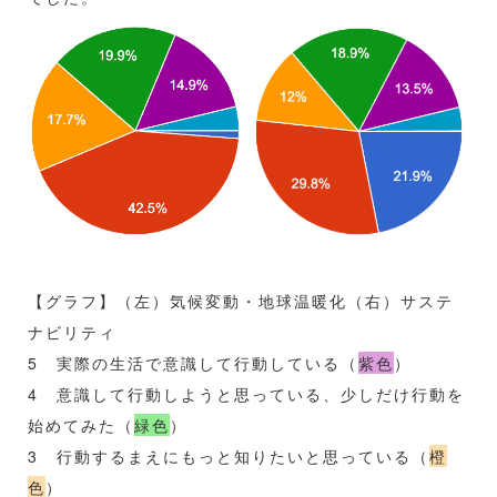
【グラフ】（左）気候変動・地球温暖化（右）サステ
ナビリティ
5 実際の生活で意識して行動している（
紫色
）
4 意識して行動しようと思っている、少しだけ行動を
始めてみた（
緑色
）
3 行動するまえにもっと知りたいと思っている（
橙
色
）