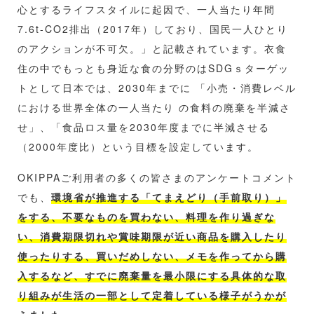
心とするライフスタイルに起因で、一人当たり年間
7.6t-CO2排出（2017年）しており、国民一人ひとり
のアクションが不可欠。」と記載されています。衣食
住の中でもっとも身近な食の分野のはSDGｓターゲッ
トとして日本では、2030年までに 「小売・消費レベル
における世界全体の一人当たり の食料の廃棄を半減さ
せ」、「食品ロス量を2030年度までに半減させる
（2000年度比）という目標を設定しています。
OKIPPAご利用者の多くの皆さまのアンケートコメント
でも、
環境省が推進する「
てまえどり（手前取り）
」
をする、不要なものを買わない、料理を作り過ぎな
い、消費期限切れや賞味期限が近い商品を購入したり
使ったりする、買いだめしない、メモを作ってから購
入するなど、すでに廃棄量を最小限にする具体的な取
り組みが生活の一部として定着している様子がうかが