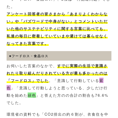
た。
アンケート回答者の皆さまから「あまりよくわからな
い」や「バズワードで中身がない」とコメントいただ
いた他のサステナビリティに関する言葉に比べても、
私達の毎日に密着していていまや避けては暮らせなく
なってきた言葉です。
■フードロス・食品ロス
お伺いした言葉のなかで、
すでに実際の生活で意識さ
れたり取り組んだりされている方が最も多かったのは
「
フードロス
」でした
。「意識して行動している
紫
色
」「意識して行動しようと思っている、少しだけ行
動を始めた
緑色
」と答えた方のの合計の割合も76.6%
でした。
環境省の資料でも「CO2排出の約６割が、衣食住を中