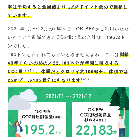
率は平均すると全国値よりも約3ポイント低めで推移し
ています。
2021年1月〜12月の1年間で、OKIPPAをご利用いただ
いたことで削減できたCO2排出量の合計は、
195.2ト
ン
でした。
195トンと言われてもピンときませんよね。これは
樹齢
40年くらいの杉の木22,183本分が年間に吸収する
（※1）
CO2量
、体重だとクロサイ約195頭分、体積では
(※2)
25mプール195個分にもなります
。