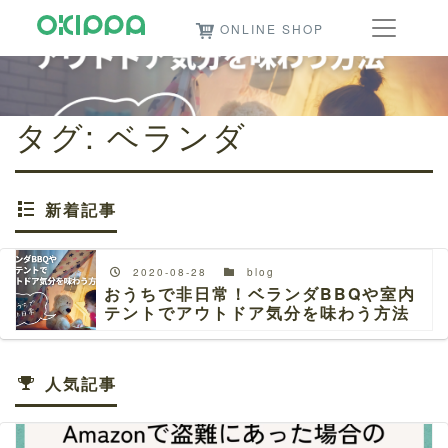
ONLINE SHOP
タグ:
ベランダ
新着記事
2020-08-28
blog
おうちで非日常！ベランダBBQや室内
テントでアウトドア気分を味わう方法
人気記事