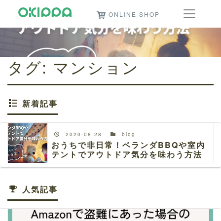
ONLINE SHOP
タグ:
マンション
新着記事
2020-08-28
blog
おうちで非日常！ベランダBBQや室内
テントでアウトドア気分を味わう方法
人気記事