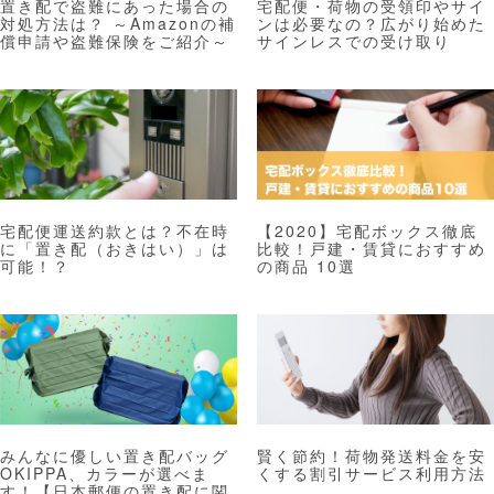
置き配で盗難にあった場合の
宅配便・荷物の受領印やサイ
対処方法は？ ～Amazonの補
ンは必要なの？広がり始めた
償申請や盗難保険をご紹介～
サインレスでの受け取り
宅配便運送約款とは？不在時
【2020】宅配ボックス徹底
に「置き配（おきはい）」は
比較！戸建・賃貸におすすめ
可能！？
の商品 10選
みんなに優しい置き配バッグ
賢く節約！荷物発送料金を安
OKIPPA、カラーが選べま
くする割引サービス利用方法
す！【日本郵便の置き配に関